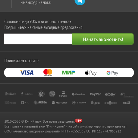
не выходя из чата:
Сэкономьте до 90% при любых покупках
Подпишитесь на самые выгодные предложения
Принимаем к оплате:
2010-2026 © КупиКупон. Все права защищены.
Все права на товарный знак "КупиКупон" и на сайт www.kupikupon.ru принадлежат
OOO «Агентство цифровых решений» ИНН 7705523387, ОГРН 1127747063212