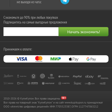
не выходя из чата:
Сэкономьте до 90% при любых покупках
Подпишитесь на самые выгодные предложения
Принимаем к оплате:
2010-2026 © КупиКупон. Все права защищены.
Все права на товарный знак "КупиКупон" и на сайт www.kupikupon.ru принадлежат
OOO «Агентство цифровых решений» ИНН 7705523387, ОГРН 1127747063212