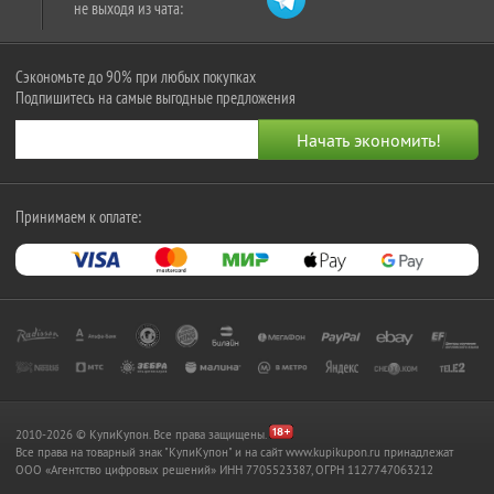
не выходя из чата:
Сэкономьте до 90% при любых покупках
Подпишитесь на самые выгодные предложения
Принимаем к оплате:
2010-2026 © КупиКупон. Все права защищены.
Все права на товарный знак "КупиКупон" и на сайт www.kupikupon.ru принадлежат
OOO «Агентство цифровых решений» ИНН 7705523387, ОГРН 1127747063212