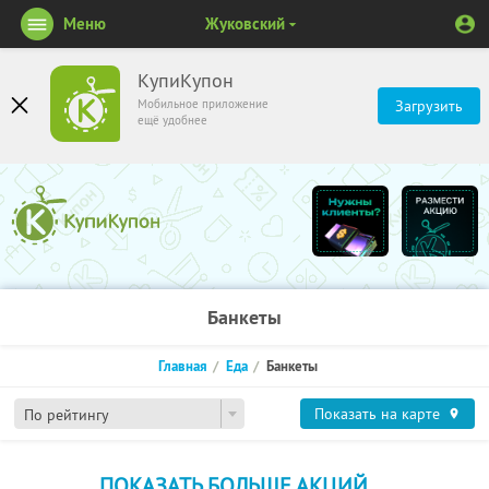
Меню
Жуковский
КупиКупон
Мобильное приложение
Загрузить
ещё удобнее
Банкеты
Главная
Еда
Банкеты
Показать на карте
По рейтингу
ПОКАЗАТЬ БОЛЬШЕ АКЦИЙ