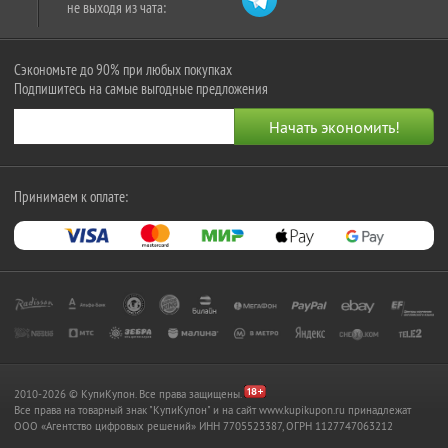
не выходя из чата:
Сэкономьте до 90% при любых покупках
Подпишитесь на самые выгодные предложения
Принимаем к оплате:
2010-2026 © КупиКупон. Все права защищены.
Все права на товарный знак "КупиКупон" и на сайт www.kupikupon.ru принадлежат
OOO «Агентство цифровых решений» ИНН 7705523387, ОГРН 1127747063212