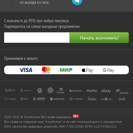
не выходя из чата:
Сэкономьте до 90% при любых покупках
Подпишитесь на самые выгодные предложения
Принимаем к оплате:
2010-2026 © КупиКупон. Все права защищены.
Все права на товарный знак "КупиКупон" и на сайт www.kupikupon.ru принадлежат
OOO «Агентство цифровых решений» ИНН 7705523387, ОГРН 1127747063212