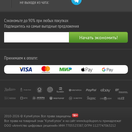
не выходя из чата:
Сэкономьте до 90% при любых покупках
Подпишитесь на самые выгодные предложения
Принимаем к оплате:
2010-2026 © КупиКупон. Все права защищены.
Все права на товарный знак "КупиКупон" и на сайт www.kupikupon.ru принадлежат
OOO «Агентство цифровых решений» ИНН 7705523387, ОГРН 1127747063212