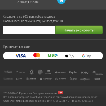
не выходя из чата:
Сэкономьте до 90% при любых покупках
Подпишитесь на самые выгодные предложения
Принимаем к оплате:
2010-2026 © КупиКупон. Все права защищены.
Все права на товарный знак "КупиКупон" и на сайт www.kupikupon.ru принадлежат
OOO «Агентство цифровых решений» ИНН 7705523387, ОГРН 1127747063212