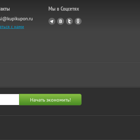
такты
Мы в Соцсетях
si@kupikupon.ru
аться с нами