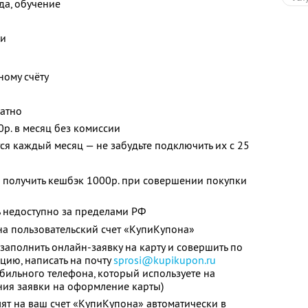
жда, обучение
ки
ному счёту
латно
0р. в месяц без комиссии
я каждый месяц — не забудьте подключить их с 25
 получить кешбэк 1000р. при совершении покупки
 недоступно за пределами РФ
а пользовательский счет «КупиКупона»
заполнить онлайн-заявку на карту и совершить по
цию, написать на почту
sprosi@kupikupon.ru
обильного телефона, который используете на
ния заявки на оформление карты)
ят на ваш счет «КупиКупона» автоматически в