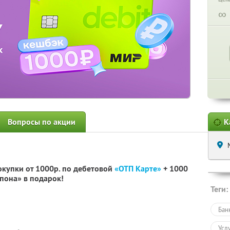
∞
Вопросы по акции
К
окупки от 1000р. по дебетовой
«ОТП Карте»
+ 1000
пона» в подарок!
Теги:
Бан
Усл