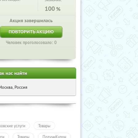
Экономия:
100
%
Акция завершилась
ПОВТОРИТЬ АКЦИЮ
Человек проголосовало: 0
ак нас найти
Москва, Россия
ковские услуги
Товары
уги
Товары
ПолучиКупон