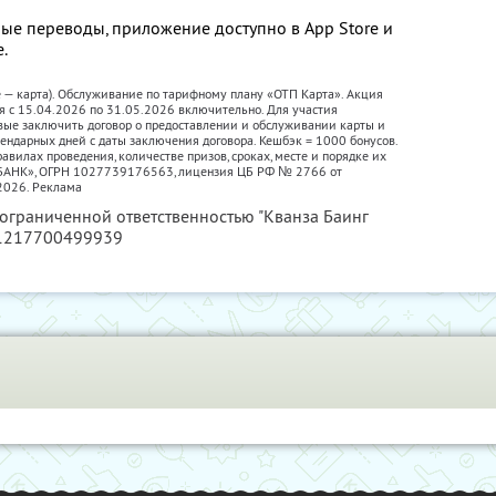
ые переводы, приложение доступно в App Store и
е.
е — карта). Обслуживание по тарифному плану «ОТП Карта». Акция
я с 15.04.2026 по 31.05.2026 включительно. Для участия
вые заключить договор о предоставлении и обслуживании карты и
лендарных дней с даты заключения договора. Кешбэк = 1000 бонусов.
авилах проведения, количестве призов, сроках, месте и порядке их
П БАНК», ОГРН 1027739176563, лицензия ЦБ РФ № 2766 от
2026. Реклама
 ограниченной ответственностью "Кванза Баинг
 1217700499939