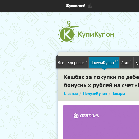
Жуковский
3
12
1
Все
Здоровье
ПолучиКупон
Авто
Е
Кешбэк за покупки по дебе
бонусных рублей на счет 
Главная
ПолучиКупон
Товары