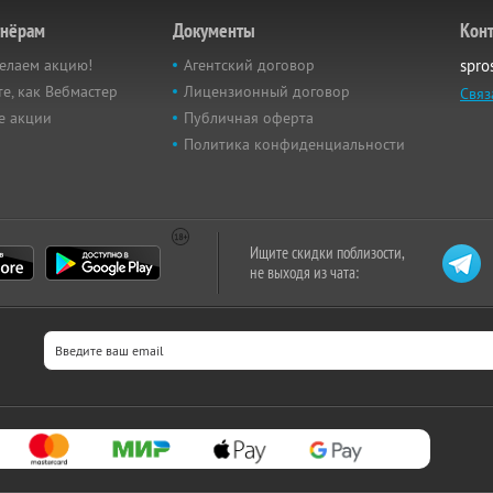
тнёрам
Документы
Кон
елаем акцию!
Агентский договор
spro
е, как Вебмастер
Лицензионный договор
Связ
е акции
Публичная оферта
Политика конфиденциальности
Ищите скидки поблизости,
не выходя из чата: