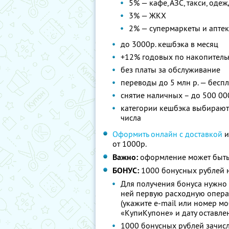
5% — кафе, АЗС, такси, оде
3% — ЖКХ
2% — супермаркеты и апте
до 3000р. кешбэка в месяц
+12% годовых по накопитель
без платы за обслуживание
переводы до 5 млн р. — бесп
снятие наличных – до 500 00
категории кешбэка выбираютс
числа
Оформить онлайн с доставкой
и
от 1000р.
Важно:
оформление может быть
БОНУС:
1000 бонусных рублей н
Для получения бонуса нужно 
ней первую расходную опера
(укажите e-mail или номер м
«КупиКупоне» и дату оставле
1000 бонусных рублей зачисл