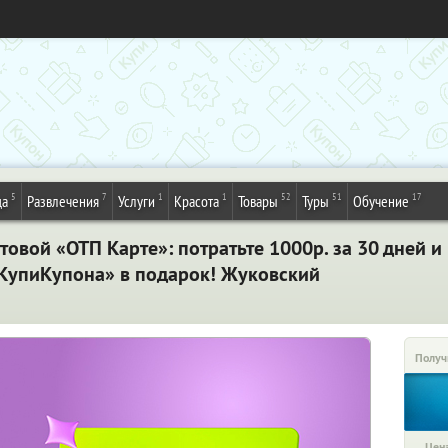
5
7
1
1
52
51
17
да
Развлечения
Услуги
Красота
Товары
Туры
Обучение
товой «ОТП Карте»: потратьте 1000р. за 30 дней и
«КупиКупона» в подарок! Жуковский
Получ
Цена